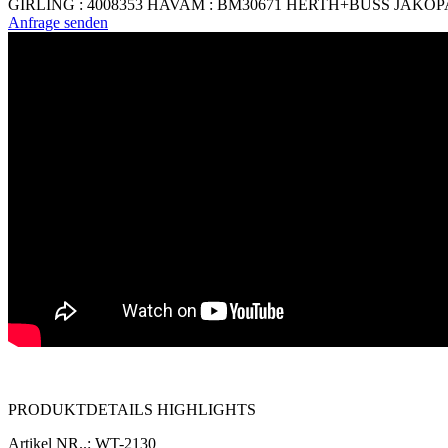
GIRLING : 4008353 HAVAM : BM30671 HERTH+BUSS JAKOPART
Anfrage senden
PRODUKTDETAILS HIGHLIGHTS
Artikel NR..: WT-2130