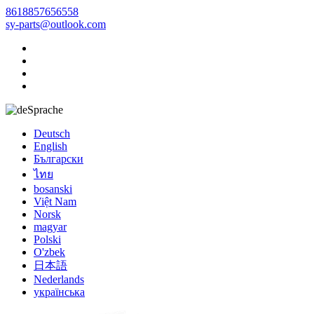
8618857656558
sy-parts@outlook.com
Sprache
Deutsch
English
Български
ไทย
bosanski
Việt Nam
Norsk
magyar
Polski
O'zbek
日本語
Nederlands
українська