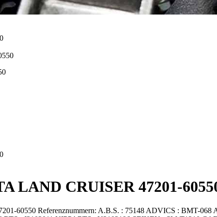
50
OTA LAND CRUISER 47201-6055
-60550 Referenznummern: A.B.S. : 75148 ADVICS : BMT-068 AI