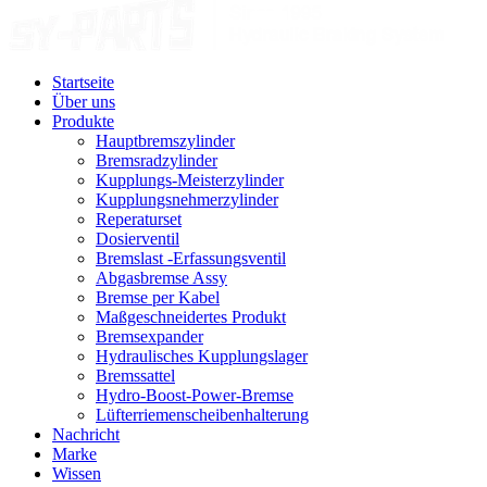
Startseite
Über uns
Produkte
Hauptbremszylinder
Bremsradzylinder
Kupplungs-Meisterzylinder
Kupplungsnehmerzylinder
Reperaturset
Dosierventil
Bremslast -Erfassungsventil
Abgasbremse Assy
Bremse per Kabel
Maßgeschneidertes Produkt
Bremsexpander
Hydraulisches Kupplungslager
Bremssattel
Hydro-Boost-Power-Bremse
Lüfterriemenscheibenhalterung
Nachricht
Marke
Wissen