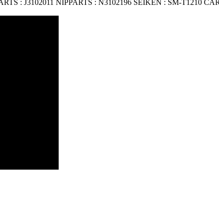
S : J3102011 NIPPARTS : N3102196 SEIKEN : SM-T1210 CARD